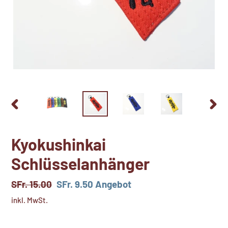
VORHERIGER
NÄCH
SCHIEBER
SCHI
Kyokushinkai
Schlüsselanhänger
Normaler
SFr. 15.00
Sonderpreis
SFr. 9.50
Angebot
Preis
inkl. MwSt.