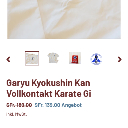
VORHERIGER
NÄCH
SCHIEBER
SCHI
Garyu Kyokushin Kan
Vollkontakt Karate Gi
Normaler
SFr. 189.00
Sonderpreis
SFr. 139.00
Angebot
Preis
inkl. MwSt.